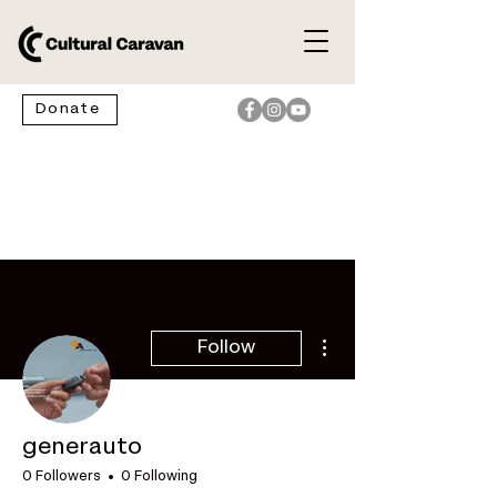
Donate
More actions
Follow
generauto
0 Followers
0 Following