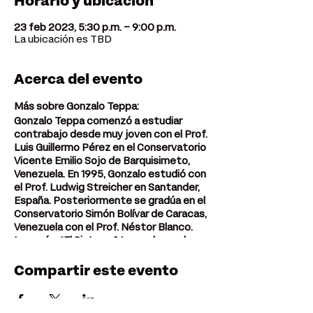
Horario y ubicación
23 feb 2023, 5:30 p.m. – 9:00 p.m.
La ubicación es TBD
Acerca del evento
Más sobre Gonzalo Teppa:
Gonzalo Teppa comenzó a estudiar
contrabajo desde muy joven con el Prof.
Luis Guillermo Pérez en el Conservatorio
Vicente Emilio Sojo de Barquisimeto,
Venezuela. En 1995, Gonzalo estudió con
el Prof. Ludwig Streicher en Santander,
España. Posteriormente se gradúa en el
Conservatorio Simón Bolívar de Caracas,
Venezuela con el Prof. Néstor Blanco.
Ingresó a “El Sistema” tocando con la
Orquesta Simón Bolívar de Venezuela
con el director Gustavo Dudamel. El Sr.
Compartir este evento
Teppa obtuvo
su Licenciatura en Música en CU, Boulder
con el Prof. Paul Erhard, seguido de su