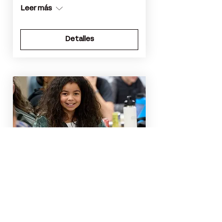
Leer más
Detalles
Sister Carmen Lunch at the
Lafayette Public Library
sáb 06 de jun
Leer más