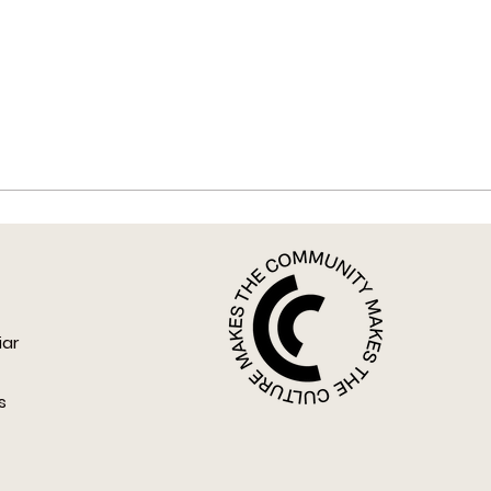
iar
s