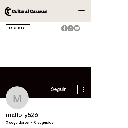
Donate
Más acciones
Seguir
mallory526
mallory526
0 seguidores
0 seguidos